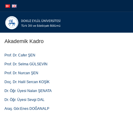
İçeriğe
Navigasyona
atla
atla
Akademik Kadro
Prof. Dr. Cafer ŞEN
Prof. Dr. Selma GÜLSEVİN
Prof. Dr. Nurcan ŞEN
Doç. Dr. Halil Sercan KOŞİK
Dr. Öğr. Üyesi Nalan ŞENATA
Dr. Öğr. Üyesi Sevgi DAL
Araş. Gör.Enes DOĞANALP