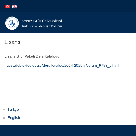
İçeriğe
Navigasyona
atla
atla
Lisans
Lisans Bilgi Paketi Ders Kataloğu:
https://debis.deu.edu.tr/ders-katalog/2024-2025/tr/bolum_9758_tr.html
Türkçe
English