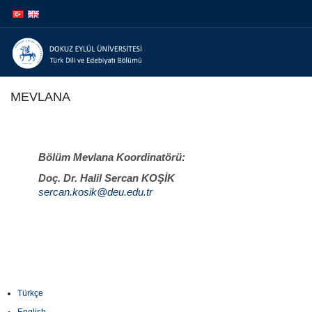
İçeriğe
Navigasyona
atla
atla
MEVLANA
Bölüm Mevlana Koordinatörü:
Doç. Dr. Halil Sercan KOŞİK
sercan.kosik@deu.edu.tr
Türkçe