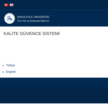
İçeriğe
Navigasyona
atla
atla
KALİTE GÜVENCE SİSTEMİ
Türkçe
English